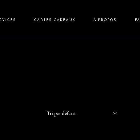
Massage Suédois
RVICES
CARTES CADEAUX
À PROPOS
F
Massage Deep Tissue
ssage Suédois
ssage Deep Tissue