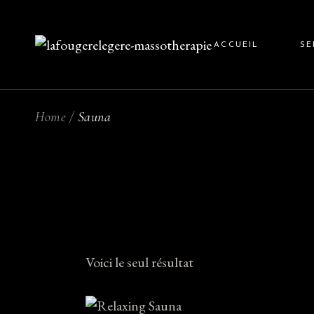
Skip
to
the
content
ACCUEIL
SE
Home
Sauna
Ma
Ma
Voici le seul résultat