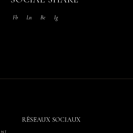
Fb
Ln
Be
Ig
RÉSEAUX SOCIAUX
ENT