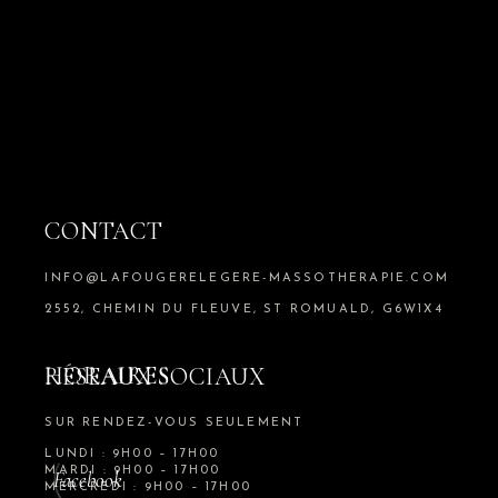
CONTACT
INFO@LAFOUGERELEGERE-MASSOTHERAPIE.COM
2552, CHEMIN DU FLEUVE, ST ROMUALD, G6W1X4
HORAIRES
RÉSEAUX SOCIAUX
SUR RENDEZ-VOUS SEULEMENT
LUNDI : 9H00 – 17H00
MARDI : 9H00 – 17H00
Facebook
MERCREDI : 9H00 – 17H00